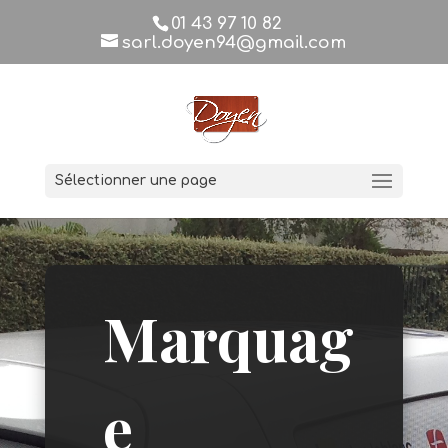
01 43 97 10 82
sarl.doyen94@gmail.com
Sélectionner une page
Marquag
e